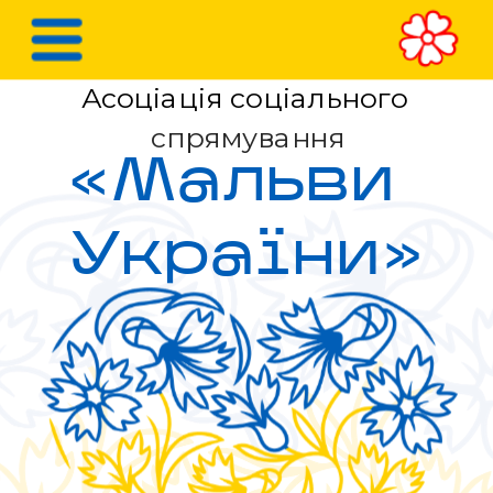
Асоціація соціального 
спрямування
«Мальви 
України»